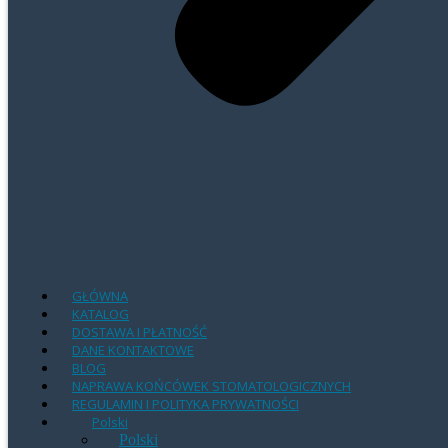
GŁÓWNA
KATALOG
DOSTAWA I PŁATNOŚĆ
DANE KONTAKTOWE
BLOG
NAPRAWA KOŃCÓWEK STOMATOLOGICZNYCH
REGULAMIN I POLITYKA PRYWATNOŚCI
Polski
Polski