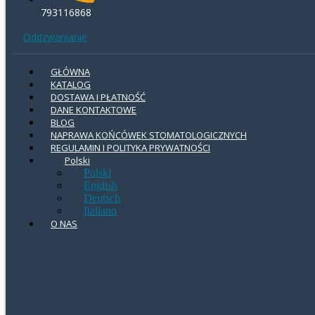
793116868
Oddzwanianie
GŁÓWNA
KATALOG
DOSTAWA I PŁATNOŚĆ
DANE KONTAKTOWE
BLOG
NAPRAWA KOŃCÓWEK STOMATOLOGICZNYCH
REGULAMIN I POLITYKA PRYWATNOŚCI
Polski
Polski
English
Deutsch
Italiano
O NAS