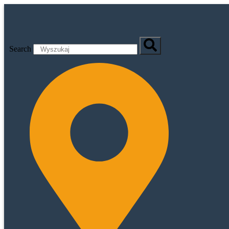
Przejdź
do
treści
Search