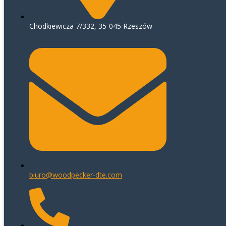
Chodkiewicza 7/332, 35-045 Rzeszów
biuro@woodpecker-dte.com