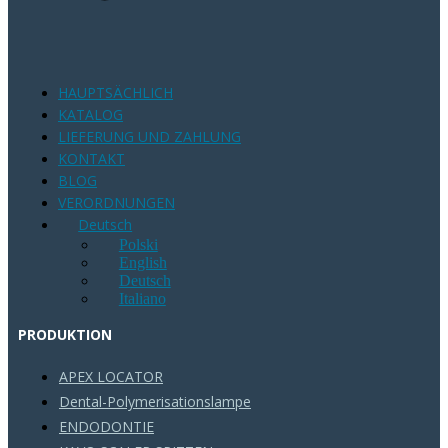
HAUPTSÄCHLICH
KATALOG
LIEFERUNG UND ZAHLUNG
KONTAKT
BLOG
VERORDNUNGEN
Deutsch
Polski
English
Deutsch
Italiano
PRODUKTION
APEX LOCATOR
Dental-Polymerisationslampe
ENDODONTIE