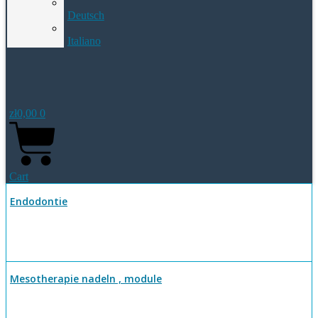
Deutsch
Italiano
zł
0,00
0
Cart
Endodontie
Mesotherapie nadeln , module