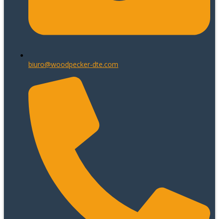
biuro@woodpecker-dte.com