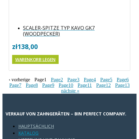
SCALER-SPITZE TYP KAVO GK7
(WOODPECKER)
zł
138,00
WARENKORB LEGEN
‹ vorherige
Page
1
Page
2
Page
3
Page
4
Page
5
Page
6
Page
7
Page
8
Page
9
Page
10
Page
11
Page
12
Page
13
nächste »
VERKAUF VON ZAHNGERÄTEN – BIN PERFECT COMPANY.
HAUPTSÄCHLICH
KATALOG