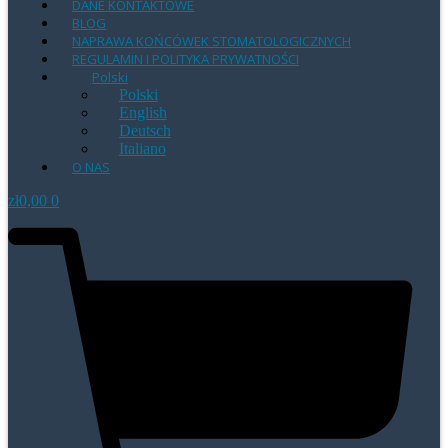
DANE KONTAKTOWE
BLOG
NAPRAWA KOŃCÓWEK STOMATOLOGICZNYCH
REGULAMIN I POLITYKA PRYWATNOŚCI
Polski
Polski
English
Deutsch
Italiano
O NAS
zł
0,00
0