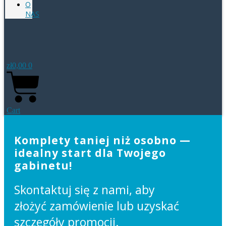
O
NAS
zł
0,00
0
Cart
Komplety taniej niż osobno —
idealny start dla Twojego
gabinetu!
Skontaktuj się z nami, aby
złożyć zamówienie lub uzyskać
szczegóły promocji.