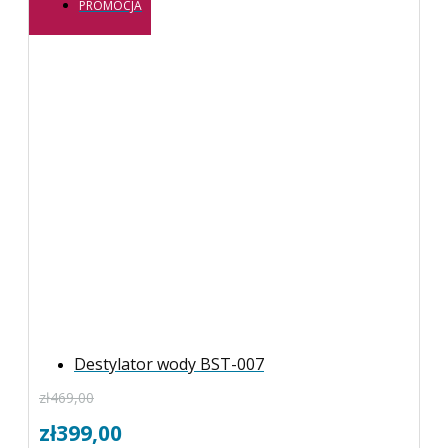
PROMOCJA
Destylator wody BST-007
zł
469,00
zł
399,00