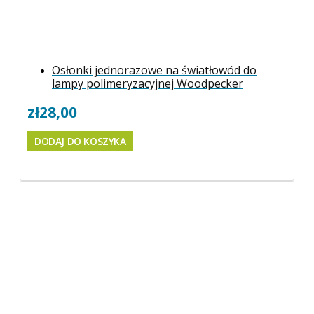
Osłonki jednorazowe na światłowód do
lampy polimeryzacyjnej Woodpecker
zł
28,00
DODAJ DO KOSZYKA