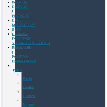
KATALOG
DOSTAWA
I
PŁATNOŚĆ
DANE
KONTAKTOWE
BLOG
NAPRAWA
KOŃCÓWEK
STOMATOLOGICZNYCH
REGULAMIN
I
POLITYKA
PRYWATNOŚCI
Polski
Polski
English
Deutsch
Italiano