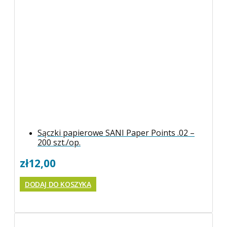
Sączki papierowe SANI Paper Points .02 –
200 szt./op.
zł
12,00
DODAJ DO KOSZYKA