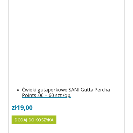
Ćwieki gutaperkowe SANI Gutta Percha
Points .06 – 60 szt./op.
zł
19,00
DODAJ DO KOSZYKA