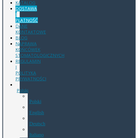
KATALOG
DOSTAWA
I
PŁATNOŚĆ
DANE
KONTAKTOWE
BLOG
NAPRAWA
KOŃCÓWEK
STOMATOLOGICZNYCH
REGULAMIN
I
POLITYKA
PRYWATNOŚCI
Polski
Polski
English
Deutsch
Italiano