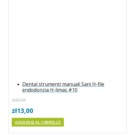
Dental strumenti manuali Sani H-file
endodonzia H-limas #10
zł
20,00
zł
13,00
AGGIUNGI AL CARRELLO