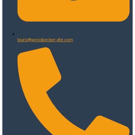
biuro@woodpecker-dte.com