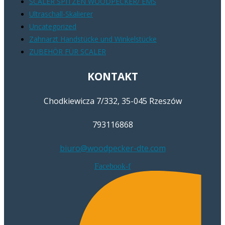
SCALER SPITZEN WOODPECKER/ EMS
Ultraschall-Skalierer
Uncategorized
Zahnarzt Handstücke und Winkelstücke
ZUBEHÖR FÜR SCALER
KONTAKT
Chodkiewicza 7/332, 35-045 Rzeszów
793116868
biuro@woodpecker-dte.com
Facebook-f