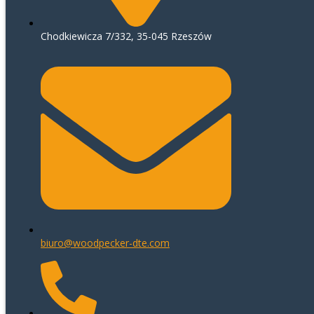
Chodkiewicza 7/332, 35-045 Rzeszów
biuro@woodpecker-dte.com